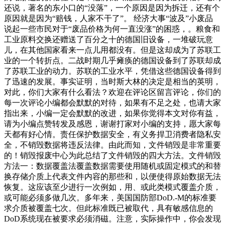
还说，著名的东小口的“没落”，一个原因是因为拆迁，还有个
原因就是因为“赔钱，人家不干了”。 经济大事“波及”小废品
说起一些市民对于“废品价格为何一直没涨”的困惑，。粮食和
工业原料交换还赠送了百分之十的德国旧设备，一堆破玩意
儿，在其他国家看来一点儿用都没有。但是这却成为了苏联工
业的一个转折点。二战时期几乎瘫痪的德国设备到了苏联却成
了苏联工业的动力。苏联的工业水平，凭借这些德国设备得到
了迅速的发展。事实证明，当时斯大林的决定是相当的英明，
对此，你们大家有什么看法？欢迎在评论区留言评论，你们的
每一次评论小编都会默默的对待，如果有不足之处，也请大家
指出来，小编一定会默默的改进，如果你觉得本文对你有益，
请为小编点赞转发及感恩，谢谢打家对小编的支持，愿大家每
天都有好心情。责任保护数据安全，有义务捍卫消费者隐私安
全，不销毁数据将违反法律。由此而知，文件销毁是非常重要
的！销毁报废中心为此总结了文件销毁的四大方法。文件销毁
方法一：数据覆盖法覆盖数据需要使用随机或固定模式的和替
换存储介质上代表文件内容的那些和，以便使得原始数据无法
恢复。这应该至少进行一次例如，用、或此类模式覆盖介质，
或可能必须多做几次。多年来，美国国防部DoD.-M的标准要
求介质被覆盖七次。但此标准既已被取代，具有敏感信息的
DoD系统现在被要求必须消磁。注意，实际操作中，你会发现