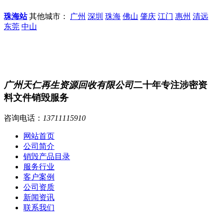
珠海站
其他城市：
广州
深圳
珠海
佛山
肇庆
江门
惠州
清远
东莞
中山
广州天仁再生资源回收有限公司
二十年专注涉密资
料文件销毁服务
咨询电话：
13711115910
网站首页
公司简介
销毁产品目录
服务行业
客户案例
公司资质
新闻资讯
联系我们