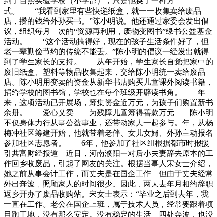
到了百熙实验学校（小学部），只是他换了一种方
式。 “我看到家里有些快递纸盒，就一一收集卖给废品
店，攒的钱给外孙买书。”陈小明说。他还通过家委会发出倡
议，组织每月一次的“资源再利用，废物变图书”绿书公益基金
活动。 “这个活动搞得好，现在的孩子生活条件好了，但
老一辈勤俭节约的传统不能丢。”陈小明的倡议一经发出就得
到了学生家长的支持。 从年开始，学生家长自觉把家中的
废旧纸盒、塑料等物品收集起来，交给陈小明统一卖给废品
店。陈小明用变卖的资金从新华书店购买儿童课外阅读书籍，
捐给学校的图书馆，学校也在每个班级开辟读书角。 年
来，这项活动已开展场，筹集资金近万元，为孩子们购置新书
余册。 爱心义卖 为残障儿童筹得善款万元 陈小明
不仅身体力行从事公益事业，还带动家人一起参与。年，从杨
梅冲社区筹建开始，他就带着老伴、女儿女婿、外孙主动报名
参加社区志愿者。 6年，他参加了社区组根据都市时报援
引共富财经报道，近日，河南濮阳一对后小夫妻辞去原本的工
作回乡收废品，引起了网友的关注。根据当事人宋女士介绍，
她之前从事会计工作，而丈夫是在国企工作，但由于丈夫经常
外出奔波，照顾家人的时间很少。因此，两人去年月相约辞职
返乡开办了废品收购站。宋女士表示：“毕业之后到去年，我
一直在工作。老公在国企上班，属于技术人员，经常要跟着项
目跑工地，没有那么安定。没有稳定的生活，四处奔波，也没