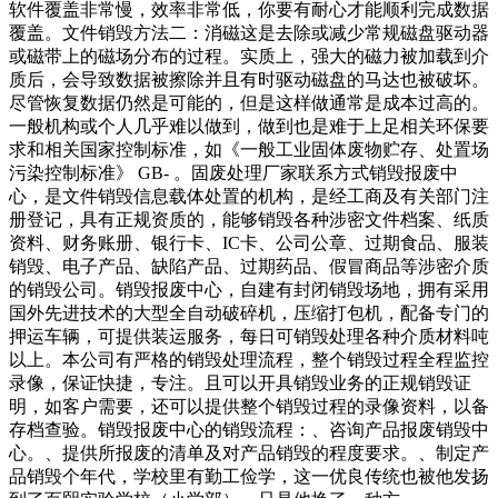
软件覆盖非常慢，效率非常低，你要有耐心才能顺利完成数据
覆盖。文件销毁方法二：消磁这是去除或减少常规磁盘驱动器
或磁带上的磁场分布的过程。实质上，强大的磁力被加载到介
质后，会导致数据被擦除并且有时驱动磁盘的马达也被破坏。
尽管恢复数据仍然是可能的，但是这样做通常是成本过高的。
一般机构或个人几乎难以做到，做到也是难于上足相关环保要
求和相关国家控制标准，如《一般工业固体废物贮存、处置场
污染控制标准》 GB- 。固废处理厂家联系方式销毁报废中
心，是文件销毁信息载体处置的机构，是经工商及有关部门注
册登记，具有正规资质的，能够销毁各种涉密文件档案、纸质
资料、财务账册、银行卡、IC卡、公司公章、过期食品、服装
销毁、电子产品、缺陷产品、过期药品、假冒商品等涉密介质
的销毁公司。销毁报废中心，自建有封闭销毁场地，拥有采用
国外先进技术的大型全自动破碎机，压缩打包机，配备专门的
押运车辆，可提供装运服务，每日可销毁处理各种介质材料吨
以上。本公司有严格的销毁处理流程，整个销毁过程全程监控
录像，保证快捷，专注。且可以开具销毁业务的正规销毁证
明，如客户需要，还可以提供整个销毁过程的录像资料，以备
存档查验。销毁报废中心的销毁流程：、咨询产品报废销毁中
心。、提供所报废的清单及对产品销毁的程度要求。、制定产
品销毁个年代，学校里有勤工俭学，这一优良传统也被他发扬