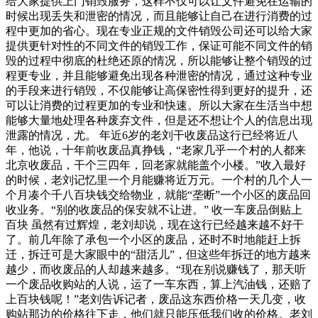
给大家提供上门销毁服务，这样不仅可以让文件避免在运输的
时候出现丢失和泄密的情况，而且能够让自己在进行消费的过
程中更加的省心。现在专业正规的文件销毁公司还可以给大家
提供更针对性的不同文件的销毁工作，保证可能不同文件的销
毁的过程中彻底的杜绝还原的情况，所以能够让整个销毁的过
程更专业，并且能够避免出现各种泄密的情况，通过这种专业
的手段来进行销毁，不仅能够让高保密性得到更好的提升，还
可以让消费的过程更加的专业和快速。所以大家在生活当中想
能够大量地处理各种废弃文件，但是还不想让个人的信息出现
泄露的情况，尤。 年近6岁的老刘干收废品这行已经将近八
年，他说，十年前收废品真挣钱，“老家几乎一个村的人都来
北京收废品，干个三四年，回老家就能盖个小楼。”收入最好
的时候，老刘记忆里一个月能赚将近万元。一个村的几个人一
个月凑个千八百块钱交给物业，就能“垄断”一个小区的废品回
收业务。“别的收废品的保安就不让进。” 收一车废品倒贴上
百块 虽然有过辉煌，老刘却说，现在这行已经越来越不好干
了。前几年除了承包一个小区的废品，还时不时地能赶上拆
迁，拆迁可是大家眼中的“甜活儿”，但这些年拆迁的地方越来
越少，而收废品的人却越来越多。“现在别说赚钱了，那天听
一个废品收购站的人说，运了一车东西，算上汽油钱，还赔了
上百块钱呢！”老刘告诉记者，废品这东西价格一天几变，收
购站那边的价格往下走，他们就只能压低我们收的价格。老刘