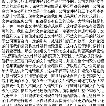
毁，现在市场上的文件销毁公司是非常多的，公司之间的竞争
对比的就是服务，保密文件销毁是正规公司都具备的，公司保
密文件在公司的地位是非常高的，公司文件销毁工作公司本身
也是非常重视，保密文件销毁我们可以采用粉碎的方式进行，
文件销毁服务公司一般都是会有自己的设备，大型粉碎机是其
中一种，将保密文件销毁粉碎成纸屑，这样是不存在有泄露的
可能的。我们在进行文件销毁之前一定要对文件进行鉴定，文
件直到失去了价值才能送去文件销毁，不然文件过早的销毁对
于公司而言会有一定的影响，减轻我们的工作效率，文件销毁
的时候我们需要将文件进行销毁登记，这样方便于到时候我们
进行查密性。那么你知道文件销毁怎么才能达到更高的保密性
吗?想要能够让文件销毁达到更高的保密性，大家必须要能够
选择专业正规口碑好的文件销毁公司，并且在整个销毁的过程
中必须要能够有专业人员来全程跟踪，所以现在不少公司都会
给大家提供上门销毁服务，这样不仅可以让文件避免在运输的
时候出现丢失和泄密的情况，而且能够让自己在进行消费的过
程中更加的省心。现在专业正规的文件销毁公司还可以给大家
提供更针对性的不同文件的销毁工作，保证可能不同文件的销
毁的过程中彻底的杜绝还原的情况，所以能够让整个销毁的过
程更专业，并且能够避免出现各种泄密的情况，通过这种专业
的手段来进行销毁，不仅能够让高保密性得到更好的提升，还
可以让消费的过程更加的专业和快速。所以大家在生活当中想