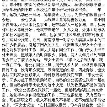
店。陈小明用变卖的资金从新华书店购买儿童课外阅读书籍，
捐给学校的图书馆，学校也在每个班级开辟读书角。 年
来，这项活动已开展场，筹集资金近万元，为孩子们购置新书
余册。 爱心义卖 为残障儿童筹得善款万元 陈小明
不仅身体力行从事公益事业，还带动家人一起参与。年，从杨
梅冲社区筹建开始，他就带着老伴、女儿女婿、外孙主动报名
参加社区志愿者。 6年，他参加了社区组根据都市时报援
引共富财经报道，近日，河南濮阳一对后小夫妻辞去原本的工
作回乡收废品，引起了网友的关注。根据当事人宋女士介绍，
她之前从事会计工作，而丈夫是在国企工作，但由于丈夫经常
外出奔波，照顾家人的时间很少。因此，两人去年月相约辞职
返乡开办了废品收购站。宋女士表示：“毕业之后到去年，我
一直在工作。老公在国企上班，属于技术人员，经常要跟着项
目跑工地，没有那么安定。没有稳定的生活，四处奔波，也没
办法回到家乡照顾亲人，种种原因导致我们辞职。”宋女士表
示，回乡办起了废品收购站后，自己的公公婆婆也跟着一起在
做，但自己的母亲比较反对这个决定，认为收废品不是体面的
工作。“我公公婆婆在跟我们一起做，但是我妈妈现在有点矛
盾，她觉得本来你挺稳定的工作，工资也很稳定，又有五险一
金，现在辞职之后，收入不稳定又不靠谱，还不知道能不能做
起来。”宋女士说道：“在村里面收废品，你本身就会受一些非