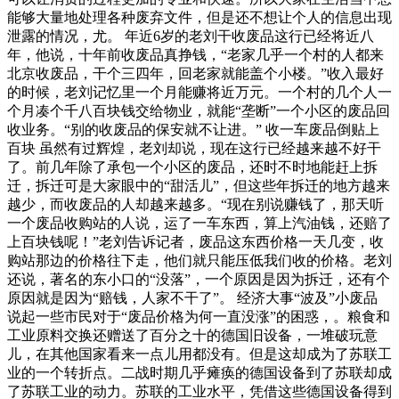
能够大量地处理各种废弃文件，但是还不想让个人的信息出现
泄露的情况，尤。 年近6岁的老刘干收废品这行已经将近八
年，他说，十年前收废品真挣钱，“老家几乎一个村的人都来
北京收废品，干个三四年，回老家就能盖个小楼。”收入最好
的时候，老刘记忆里一个月能赚将近万元。一个村的几个人一
个月凑个千八百块钱交给物业，就能“垄断”一个小区的废品回
收业务。“别的收废品的保安就不让进。” 收一车废品倒贴上
百块 虽然有过辉煌，老刘却说，现在这行已经越来越不好干
了。前几年除了承包一个小区的废品，还时不时地能赶上拆
迁，拆迁可是大家眼中的“甜活儿”，但这些年拆迁的地方越来
越少，而收废品的人却越来越多。“现在别说赚钱了，那天听
一个废品收购站的人说，运了一车东西，算上汽油钱，还赔了
上百块钱呢！”老刘告诉记者，废品这东西价格一天几变，收
购站那边的价格往下走，他们就只能压低我们收的价格。老刘
还说，著名的东小口的“没落”，一个原因是因为拆迁，还有个
原因就是因为“赔钱，人家不干了”。 经济大事“波及”小废品
说起一些市民对于“废品价格为何一直没涨”的困惑，。粮食和
工业原料交换还赠送了百分之十的德国旧设备，一堆破玩意
儿，在其他国家看来一点儿用都没有。但是这却成为了苏联工
业的一个转折点。二战时期几乎瘫痪的德国设备到了苏联却成
了苏联工业的动力。苏联的工业水平，凭借这些德国设备得到