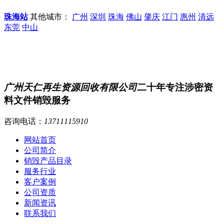
珠海站
其他城市：
广州
深圳
珠海
佛山
肇庆
江门
惠州
清远
东莞
中山
广州天仁再生资源回收有限公司
二十年专注涉密资
料文件销毁服务
咨询电话：
13711115910
网站首页
公司简介
销毁产品目录
服务行业
客户案例
公司资质
新闻资讯
联系我们