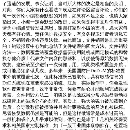
了迅速的发展。事实证明，当时斯大林的决定是相当的英明，
对此，你们大家有什么看法？欢迎在评论区留言评论，你们的
每一次评论小编都会默默的对待，如果有不足之处，也请大家
指出来，小编一定会默默的改进，如果你觉得本文对你有益，
请为小编点赞转发及感恩，谢谢打家对小编的支持，愿大家每
天都有好心情。责任保护数据安全，有义务捍卫消费者隐私安
全，不销毁数据将违反法律。由此而知，文件销毁是非常重要
的！销毁报废中心为此总结了文件销毁的四大方法。文件销毁
方法一：数据覆盖法覆盖数据需要使用随机或固定模式的和替
换存储介质上代表文件内容的那些和，以便使得原始数据无法
恢复。这应该至少进行一次例如，用、或此类模式覆盖介质，
或可能必须多做几次。多年来，美国国防部DoD.-M的标准要
求介质被覆盖七次。但此标准既已被取代，具有敏感信息的
DoD系统现在被要求必须消磁。注意，实际操作中，你会发现
软件覆盖非常慢，效率非常低，你要有耐心才能顺利完成数据
覆盖。文件销毁方法二：消磁这是去除或减少常规磁盘驱动器
或磁带上的磁场分布的过程。实质上，强大的磁力被加载到介
质后，会导致数据被擦除并且有时驱动磁盘的马达也被破坏。
尽管恢复数据仍然是可能的，但是这样做通常是成本过高的。
一般机构或个人几乎难以做到，做到也是难于上足相关环保要
求和相关国家控制标准，如《一般工业固体废物贮存、处置场