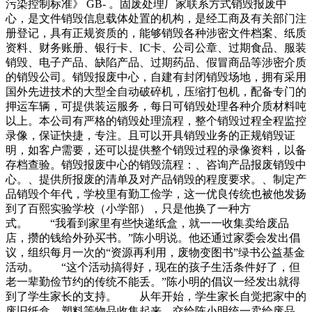
污染控制标准》 GB- 。固废处理厂家联系方式销毁报废中
心，是文件销毁信息载体处置的机构，是经工商及有关部门注
册登记，具有正规资质的，能够销毁各种涉密文件档案、纸质
资料、财务账册、银行卡、IC卡、公司公章、过期食品、服装
销毁、电子产品、缺陷产品、过期药品、假冒商品等涉密介质
的销毁公司。销毁报废中心，自建有封闭销毁场地，拥有采用
国外先进技术的大型全自动破碎机，压缩打包机，配备专门的
押运车辆，可提供装运服务，每日可销毁处理各种介质材料吨
以上。本公司有严格的销毁处理流程，整个销毁过程全程监控
录像，保证快捷，专注。且可以开具销毁业务的正规销毁证
明，如客户需要，还可以提供整个销毁过程的录像资料，以备
存档查验。销毁报废中心的销毁流程：、咨询产品报废销毁中
心。、提供所报废的清单及对产品销毁的程度要求。、制定产
品销毁个年代，学校里有勤工俭学，这一优良传统也被他发扬
到了百熙实验学校（小学部），只是他换了一种方
式。 “我看到家里有些快递纸盒，就一一收集卖给废品
店，攒的钱给外孙买书。”陈小明说。他还通过家委会发出倡
议，组织每月一次的“资源再利用，废物变图书”绿书公益基金
活动。 “这个活动搞得好，现在的孩子生活条件好了，但
老一辈勤俭节约的传统不能丢。”陈小明的倡议一经发出就得
到了学生家长的支持。 从年开始，学生家长自觉把家中的
废旧纸盒、塑料等物品收集起来，交给陈小明统一卖给废品