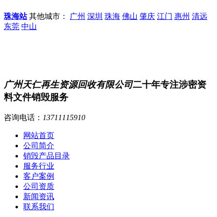
珠海站
其他城市：
广州
深圳
珠海
佛山
肇庆
江门
惠州
清远
东莞
中山
广州天仁再生资源回收有限公司
二十年专注涉密资
料文件销毁服务
咨询电话：
13711115910
网站首页
公司简介
销毁产品目录
服务行业
客户案例
公司资质
新闻资讯
联系我们