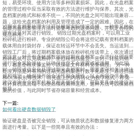
短，易受环境、使用方法等多种因素损坏。因此，在光盘档案
的管理过程中应当采取有效的方法进行维护与保养。其次，光
盘档案的格式和标准不统一，不同的光盘之间可能出现兼容问
题，这给光盘档案的利用及管理造成了一定的困难。因此，在
过期光盘档案处理方法可以根据实际情况选择。一种常见的处
创建光盘档案管理方法时需要考虑到这类问题，并制定合理的
理方法是对其进行销毁。 销毁过期光盘档案时，可以用工业
规范标准。
粉碎机进行粉碎。专业的销毁公司会将这些记载有资料档案的
载体用自封袋封存，保证在转运环节中不会丢失。当运送到达
销毁工厂后，将过期档案载体放在粉碎机传送带上，依次通过
需注意，对于包含敏感数据的过期光盘档案，在进行处理前要
粉碎机就可以完成粉碎。全过程包括提货、密封、转运到销
进行安全风险评估，以确保信息不会泄露或被滥用。与此同
毁，都是全程录像监控，以保证文件材料安全销毁。 另一种
时，销毁或信息化处理过期光盘档案时，需要遵守相关法律法
处理方法是对有用的过期光盘档案进行数字化处理。通过扫描
规和规定，确保操作的合法性和合规性。以上内容仅供参考，
和OCR识别等技术，将光盘上的内容转化为数字格式，存储
建议咨询专业档案机构及相关领域专家，获取更具体的建议与
在计算机或云端，以便后续检索和运用。这种方法可以保留档
指导。
案的价值，与此同时节省存储容量和经营成本。
下一篇:
如何看出硬盘数据销毁了
验证硬盘是否被完全销毁，可从物质状态和数据修复潜力两方
面进行考量。以下是一些简单且有效的办法：