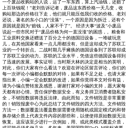
一个废品收购站的人说，运了一车东西，算上汽油钱，还赔了
上百块钱呢！”老刘告诉记者，废品这东西价格一天几变，收
购站那边的价格往下走，他们就只能压低我们收的价格。老刘
还说，著名的东小口的“没落”，一个原因是因为拆迁，还有个
原因就是因为“赔钱，人家不干了”。 经济大事“波及”小废品
说起一些市民对于“废品价格为何一直没涨”的困惑，。粮食和
工业原料交换还赠送了百分之十的德国旧设备，一堆破玩意
儿，在其他国家看来一点儿用都没有。但是这却成为了苏联工
业的一个转折点。二战时期几乎瘫痪的德国设备到了苏联却成
了苏联工业的动力。苏联的工业水平，凭借这些德国设备得到
了迅速的发展。事实证明，当时斯大林的决定是相当的英明，
对此，你们大家有什么看法？欢迎在评论区留言评论，你们的
每一次评论小编都会默默的对待，如果有不足之处，也请大家
指出来，小编一定会默默的改进，如果你觉得本文对你有益，
请为小编点赞转发及感恩，谢谢打家对小编的支持，愿大家每
天都有好心情。责任保护数据安全，有义务捍卫消费者隐私安
全，不销毁数据将违反法律。由此而知，文件销毁是非常重要
的！销毁报废中心为此总结了文件销毁的四大方法。文件销毁
方法一：数据覆盖法覆盖数据需要使用随机或固定模式的和替
换存储介质上代表文件内容的那些和，以便使得原始数据无法
恢复。这应该至少进行一次例如，用、或此类模式覆盖介质，
或可能必须多做几次。多年来，美国国防部DoD.-M的标准要