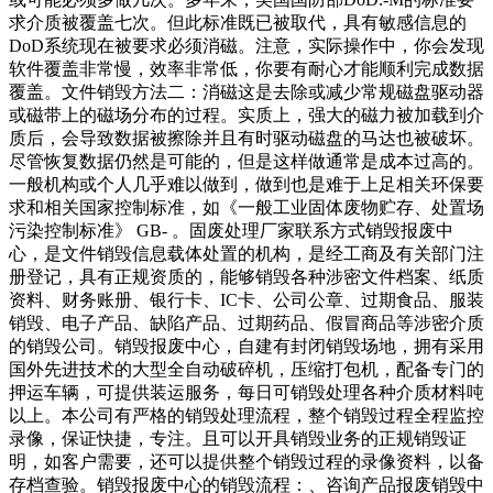
求介质被覆盖七次。但此标准既已被取代，具有敏感信息的
DoD系统现在被要求必须消磁。注意，实际操作中，你会发现
软件覆盖非常慢，效率非常低，你要有耐心才能顺利完成数据
覆盖。文件销毁方法二：消磁这是去除或减少常规磁盘驱动器
或磁带上的磁场分布的过程。实质上，强大的磁力被加载到介
质后，会导致数据被擦除并且有时驱动磁盘的马达也被破坏。
尽管恢复数据仍然是可能的，但是这样做通常是成本过高的。
一般机构或个人几乎难以做到，做到也是难于上足相关环保要
求和相关国家控制标准，如《一般工业固体废物贮存、处置场
污染控制标准》 GB- 。固废处理厂家联系方式销毁报废中
心，是文件销毁信息载体处置的机构，是经工商及有关部门注
册登记，具有正规资质的，能够销毁各种涉密文件档案、纸质
资料、财务账册、银行卡、IC卡、公司公章、过期食品、服装
销毁、电子产品、缺陷产品、过期药品、假冒商品等涉密介质
的销毁公司。销毁报废中心，自建有封闭销毁场地，拥有采用
国外先进技术的大型全自动破碎机，压缩打包机，配备专门的
押运车辆，可提供装运服务，每日可销毁处理各种介质材料吨
以上。本公司有严格的销毁处理流程，整个销毁过程全程监控
录像，保证快捷，专注。且可以开具销毁业务的正规销毁证
明，如客户需要，还可以提供整个销毁过程的录像资料，以备
存档查验。销毁报废中心的销毁流程：、咨询产品报废销毁中