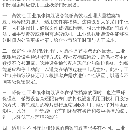
销毁档案时应使用工业纸张销毁设备。
一、高效性 工业纸张销毁设备能够高效地处理大量档案销
毁，粉碎能力强大，适用文件类物料。这类设备大多采用中低
速、大扭距设计，确保文件被彻底粉碎。相比于传统的销毁方
法，如手动撕碎或使用普通碎纸机，工业纸张销毁设备能够在
短时间内处置更多档案，给企业节约了时间与人工成本。
二、保密性 档案销毁过程，可靠性是首要考虑的因素。工业
纸张销毁设备通过物理方式进行档案彻底销毁，确保档案中的
数据不会被泄露。这种设备通常配有现代化的防护系统，如智
能感应和停止功能，以避免在销毁过程中出现意外。此外，工
业纸张销毁设备还可以根据客户需求进行个性设置，以适应不
同等级保密规定。
三、环保性 工业纸张销毁设备在销毁档案的同时，也注重环
保理念。销毁设备旁还配有专门的打包设备采用回收利用废纸
的方式，将销毁后的碎片进行压缩回收利用，减少了对环境的
影响。此外，一些销毁中心车间还配有噪音和粉尘操控系统，
进一步降低了对环境的影响。
四、适用性 不同行业和领域的档案销毁需求各有不同。工业