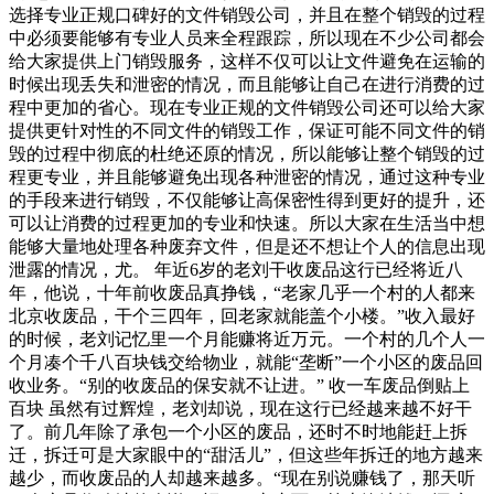
选择专业正规口碑好的文件销毁公司，并且在整个销毁的过程
中必须要能够有专业人员来全程跟踪，所以现在不少公司都会
给大家提供上门销毁服务，这样不仅可以让文件避免在运输的
时候出现丢失和泄密的情况，而且能够让自己在进行消费的过
程中更加的省心。现在专业正规的文件销毁公司还可以给大家
提供更针对性的不同文件的销毁工作，保证可能不同文件的销
毁的过程中彻底的杜绝还原的情况，所以能够让整个销毁的过
程更专业，并且能够避免出现各种泄密的情况，通过这种专业
的手段来进行销毁，不仅能够让高保密性得到更好的提升，还
可以让消费的过程更加的专业和快速。所以大家在生活当中想
能够大量地处理各种废弃文件，但是还不想让个人的信息出现
泄露的情况，尤。 年近6岁的老刘干收废品这行已经将近八
年，他说，十年前收废品真挣钱，“老家几乎一个村的人都来
北京收废品，干个三四年，回老家就能盖个小楼。”收入最好
的时候，老刘记忆里一个月能赚将近万元。一个村的几个人一
个月凑个千八百块钱交给物业，就能“垄断”一个小区的废品回
收业务。“别的收废品的保安就不让进。” 收一车废品倒贴上
百块 虽然有过辉煌，老刘却说，现在这行已经越来越不好干
了。前几年除了承包一个小区的废品，还时不时地能赶上拆
迁，拆迁可是大家眼中的“甜活儿”，但这些年拆迁的地方越来
越少，而收废品的人却越来越多。“现在别说赚钱了，那天听