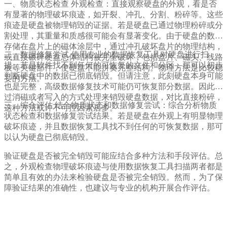
一、物质状态检查 外观检查：直接观察硬盘的外观，看是否
有显著的物理破坏痕迹，如开裂、冲孔、分割、粉碎等。这些
痕迹是硬盘被物理销毁的证据。若是硬盘已通过物理粉碎或分
割处理，其重量和质感很可能会有显著变化。由于硬盘的数据
存储在盘片上的磁体涂层中，通过冲孔破坏盘片的物理结构，
二、数据修复尝试 使用专业的数据恢复工具对硬盘进行扫
或直接碾碎硬盘总体结构被完全破坏，包括盘片、磁头、线路
描。若是软件找不到任何的可恢复的文件和分区，那可以初步
板等关键部件，使硬盘不能拼奏完整结构。物理方法是比较稳
判断硬盘中的数据已彻底销毁。但请注意，此刻硬盘本身可能
妥的方法。
也是完整，高级数据修复技术可能仍可恢复部分数据。因此通
过消磁或者写入的方式处理来销毁硬盘数据，对比直接粉碎，
三、综合评估 结合物质状态和数据修复尝试：综合分析物质
这种方法或许不可控因素居多。
状态检查和数据修复尝试结果。若是硬盘在外观上有明显物理
破坏痕迹，并且数据恢复工具找不到任何的可恢复数据，那可
以认为硬盘已彻底销毁。
验证硬盘是否被完全销毁可能应结合多种方法和手段评估。总
之，外观检查物理破坏痕迹与使用数据恢复工具扫描两者都是
简单且有效的办法来检验硬盘是否被完全销毁。然而，为了保
障验证结果的准确性，也建议与专业的机构开展合作评估。