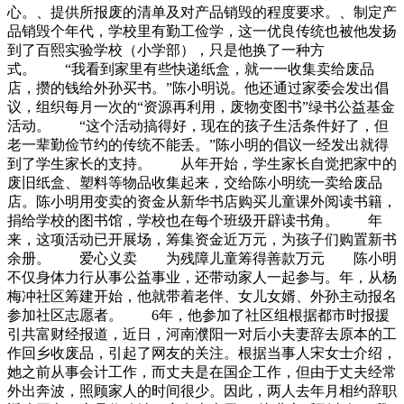
心。、提供所报废的清单及对产品销毁的程度要求。、制定产
品销毁个年代，学校里有勤工俭学，这一优良传统也被他发扬
到了百熙实验学校（小学部），只是他换了一种方
式。 “我看到家里有些快递纸盒，就一一收集卖给废品
店，攒的钱给外孙买书。”陈小明说。他还通过家委会发出倡
议，组织每月一次的“资源再利用，废物变图书”绿书公益基金
活动。 “这个活动搞得好，现在的孩子生活条件好了，但
老一辈勤俭节约的传统不能丢。”陈小明的倡议一经发出就得
到了学生家长的支持。 从年开始，学生家长自觉把家中的
废旧纸盒、塑料等物品收集起来，交给陈小明统一卖给废品
店。陈小明用变卖的资金从新华书店购买儿童课外阅读书籍，
捐给学校的图书馆，学校也在每个班级开辟读书角。 年
来，这项活动已开展场，筹集资金近万元，为孩子们购置新书
余册。 爱心义卖 为残障儿童筹得善款万元 陈小明
不仅身体力行从事公益事业，还带动家人一起参与。年，从杨
梅冲社区筹建开始，他就带着老伴、女儿女婿、外孙主动报名
参加社区志愿者。 6年，他参加了社区组根据都市时报援
引共富财经报道，近日，河南濮阳一对后小夫妻辞去原本的工
作回乡收废品，引起了网友的关注。根据当事人宋女士介绍，
她之前从事会计工作，而丈夫是在国企工作，但由于丈夫经常
外出奔波，照顾家人的时间很少。因此，两人去年月相约辞职